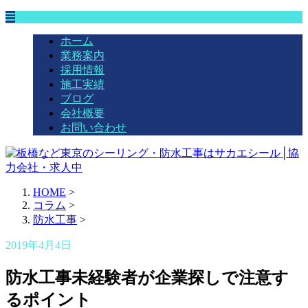
ホーム
業務案内
採用情報
施工実績
ブログ
会社概要
お問い合わせ
HOME
>
コラム
>
防水工事
>
2019年4月4日
防水工事未経験者が企業探しで注意す
るポイント